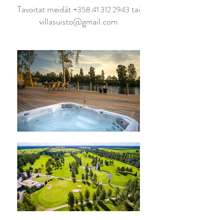
Tavoitat meidät
tai
+358 41 312 2943
villasuisto@gmail.com