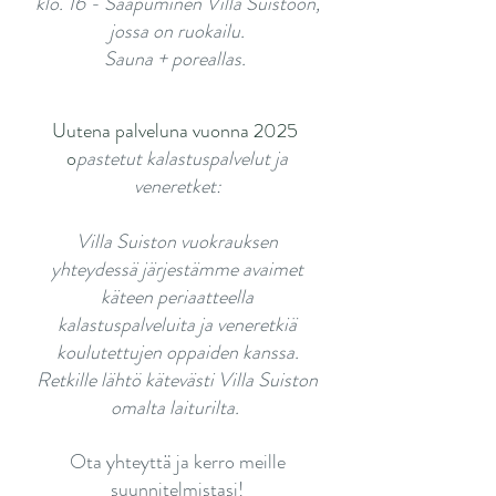
klo. 16 - Saapuminen Villa Suistoon,
jossa on ruokailu.
Sauna + poreallas.
Uutena palveluna vuonna 2025 ​
o
pastetut kalastuspalvelut ja
veneretket:
Villa Suiston vuokrauksen
yhteydessä järjestämme avaimet
käteen periaatteella
kalastuspalveluita ja veneretkiä
koulutettujen oppaiden kanssa.
Retkille lähtö kätevästi Villa Suiston
omalta laiturilta.
Ota yhteyttä ja kerro meille
suunnitelmistasi!