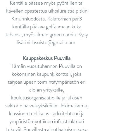
Kentälle pääsee myös pyöräillen tai
kävellen opastettua ulkoilureittiä pitkin
Kirjurinluodosta. Kalafornian par3
kentälle pääsee golfaamaan kuka
tahansa, myös ilman green cardia. Kysy
lisää
villasuisto@gmail.com
Kauppakeskus Puuvilla
Tämän vuosituhannen Puuvilla on
kokonainen kaupunkikortteli, joka
tarjoaa upean toimintaympäristön eri
alojen yrityksille,
koulutusorganisaatioille ja julkisen
sektorin palveluyksiköille. Jokimaisema,
klassinen teollisuus -arkkitehtuuri ja
ympäristömyötäinen infrastruktuuri
tekevät Puuvillasta ainutlaatuisen koko